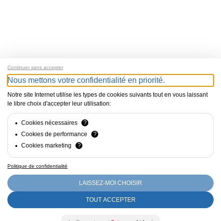
Continuer sans accepter
Nous mettons votre confidentialité en priorité.
Notre site Internet utilise les types de cookies suivants tout en vous laissant
le libre choix d'accepter leur utilisation:
Cookies nécessaires
?
Cookies de performance
?
Cookies marketing
?
Politique de confidentialité
Photos de
Anoush Abrar
&
Armin Faber
LAISSEZ-MOI CHOISIR
TOUT ACCEPTER