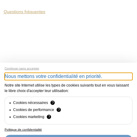
Questions fréquentes
Continuer sans accepter
Nous mettons votre confidentialité en priorité.
Notre site Internet utilise les types de cookies suivants tout en vous laissant
le libre choix d'accepter leur utilisation:
Cookies nécessaires
?
Cookies de performance
?
Cookies marketing
?
Photos de
Anoush Abrar
&
Armin Faber
Politique de confidentialité