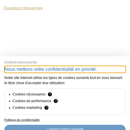
Questions fréquentes
Continuer sans accepter
Nous mettons votre confidentialité en priorité.
Notre site Internet utilise les types de cookies suivants tout en vous laissant
le libre choix d'accepter leur utilisation:
Cookies nécessaires
?
Cookies de performance
?
Cookies marketing
?
Politique de confidentialité
Photos de
Anoush Abrar
&
Armin Faber
LAISSEZ-MOI CHOISIR