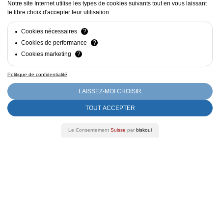
Produzenten entstanden ist, der stolz das Know-how
Notre site Internet utilise les types de cookies suivants tout en vous laissant
le libre choix d'accepter leur utilisation:
unserer Region vertritt.
Cookies nécessaires
?
Cookies de performance
?
Cookies marketing
?
Politique de confidentialité
LAISSEZ-MOI CHOISIR
TOUT ACCEPTER
Schweizer Weinberge
Le Consentement
Suisse
par
biskoui
Dieser Jahrgang stammt aus den schönsten
Schweizer Terroirs und spiegelt die Exzellenz des
Schweizer Weinbaus wider.