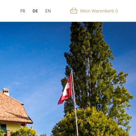
FR
DE
EN
Mein Warenkorb
0