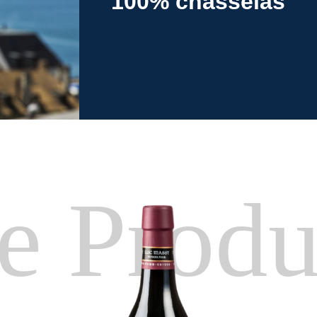
100% chasselas
e Produ