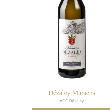
Dézaley Marsens
AOC Dézaley