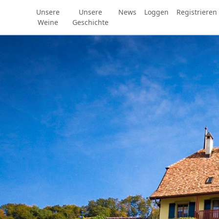
Unsere
Unsere
News
Loggen
Registrieren
Weine
Geschichte