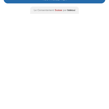
Le Consentement
Suisse
par
biskoui
MAGASIN EN LIGNE
Découvrez nos vins
Tous
Grand crus
Plaisirs des terroirs
Spécialité
Gros Formats
Petits Formats
La Baronnie du Dézaley