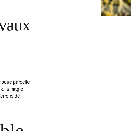
avaux
chaque parcelle
x, la magie
erroirs de
ble