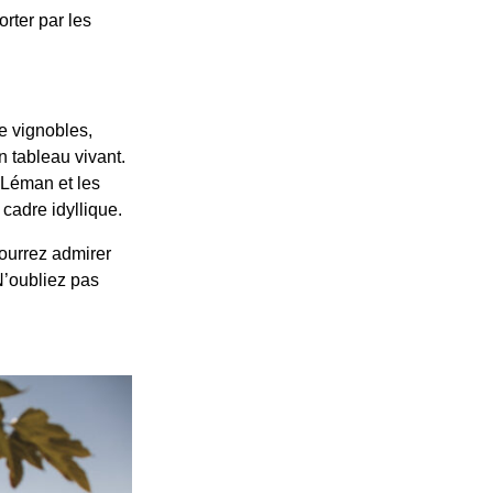
orter par les
e vignobles,
 tableau vivant.
 Léman et les
cadre idyllique.
ourrez admirer
N’oubliez pas