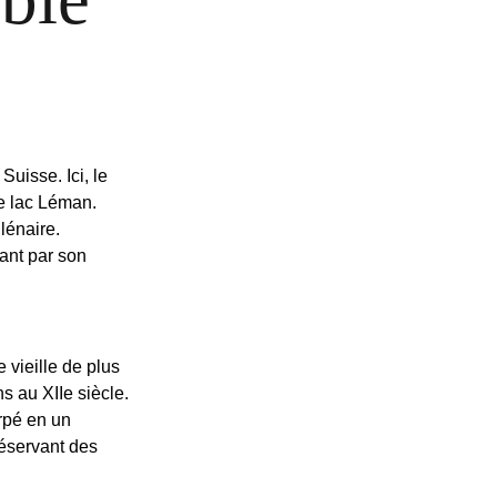
Suisse. Ici, le
le lac Léman.
lénaire.
tant par son
 vieille de plus
s au XIIe siècle.
rpé en un
réservant des