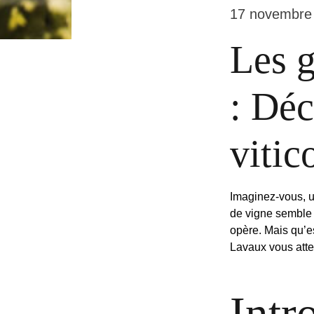
17 novembre
Les g
: Déc
vitic
Imaginez-vous, u
de vigne semble 
opère. Mais qu’es
Lavaux vous atte
Intr