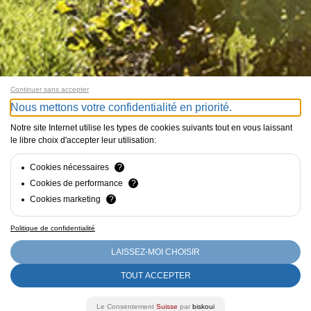
Continuer sans accepter
Nous mettons votre confidentialité en priorité.
Notre site Internet utilise les types de cookies suivants tout en vous laissant
le libre choix d'accepter leur utilisation:
Cookies nécessaires
?
Cookies de performance
?
Cookies marketing
?
Politique de confidentialité
LAISSEZ-MOI CHOISIR
TOUT ACCEPTER
Le Consentement
Suisse
par
biskoui